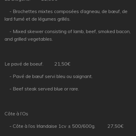
- Brochettes mixtes composées d’agneau, de bœuf, de
lard fumé et de légumes grillés.
- Mixed skewer consisting of lamb, beef, smoked bacon,
and grilled vegetables.
Le pavé de boeuf. 21,50€
- Pavé de bœuf servi bleu ou saignant.
- Beef steak served blue or rare.
Côte à l’Os
- Côte à l’os Irlandaise 1cv ± 500/600g. 27,50€